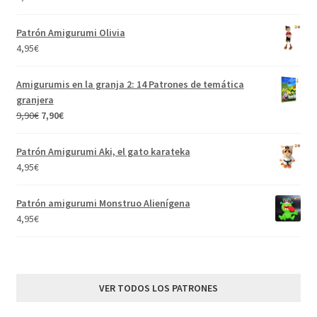
Patrón Amigurumi Olivia
4,95
€
Amigurumis en la granja 2: 14 Patrones de temática
granjera
El
El
9,90
€
7,90
€
precio
precio
original
actual
Patrón Amigurumi Aki, el gato karateka
era:
es:
4,95
€
9,90€.
7,90€.
Patrón amigurumi Monstruo Alienígena
4,95
€
VER TODOS LOS PATRONES