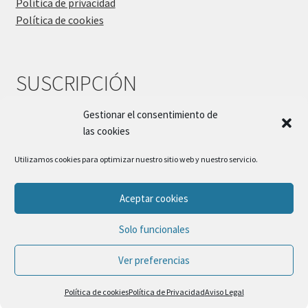
Política de privacidad
Política de cookies
SUSCRIPCIÓN
Gestionar el consentimiento de
las cookies
Utilizamos cookies para optimizar nuestro sitio web y nuestro servicio.
Aceptar cookies
© Sueños Blanditos 2026
Solo funcionales
Política de Privacidad
Construido con WooCommerce
.
Ver preferencias
0
Política de cookies
Política de Privacidad
Aviso Legal
Buscar
Buscar