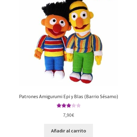
Patrones Amigurumi Epi y Blas (Barrio Sésamo)
Valorad
7,90
€
o con
3.00
de
Añadir al carrito
5