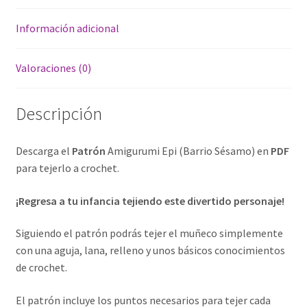
v
e
Información adicional
:
Valoraciones (0)
Descripción
Descarga el
Patrón
Amigurumi Epi (Barrio Sésamo) en
PDF
para tejerlo
a crochet.
¡Regresa a tu infancia tejiendo este divertido personaje!
Siguiendo el patrón podrás tejer el muñeco simplemente
con una aguja, lana, relleno y unos básicos conocimientos
de crochet.
El patrón incluye los puntos necesarios para tejer cada