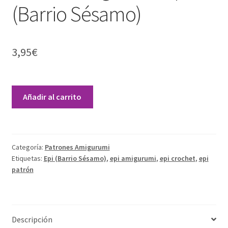
(Barrio Sésamo)
3,95
€
Patrón
Añadir al carrito
Amigurumi
Epi
A
(Barrio
l
Sésamo)
t
Categoría:
Patrones Amigurumi
cantidad
e
Etiquetas:
Epi (Barrio Sésamo)
,
epi amigurumi
,
epi crochet
,
epi
r
patrón
n
a
t
Descripción
i