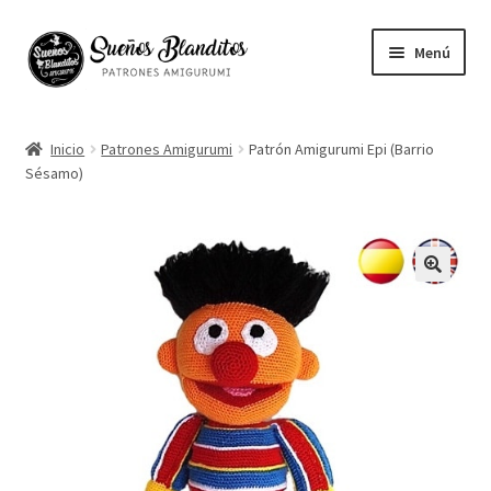
Ir
Ir
Menú
a
al
la
contenido
Mi cuenta
navegación
Inicio
Patrones Amigurumi
Patrón Amigurumi Epi (Barrio
Sésamo)
Contacto
Ayuda
Blog
🔍
Vuestros Amigurumis
Sobre mi
English