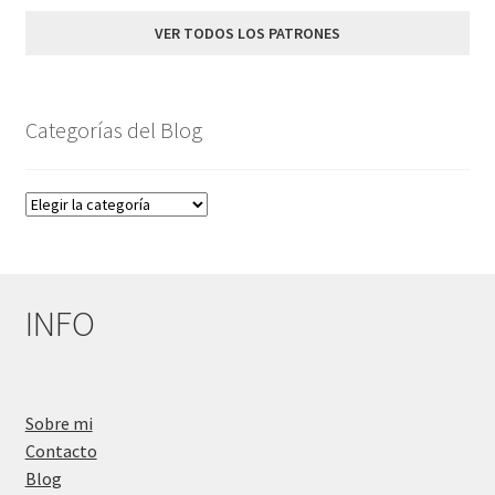
11,80€.
7,90€.
VER TODOS LOS PATRONES
Categorías del Blog
Categorías
del
Blog
INFO
Sobre mi
Contacto
Blog