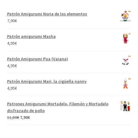
Patrón Amigurumi Noria de los elementos
7,90
€
Patrón amigurumi Masha
4,95
€
Patrón Amigurumi Pua (Vaiana)
4,95
€
Patrón Amigurumi Mari, la cigüeña nanny
4,95
€
Patrones Amigurumi Mortadelo, Filemón y Mortadelo
disfrazado de pollo
El
El
11,80
€
7,90
€
precio
precio
original
actual
era:
es: