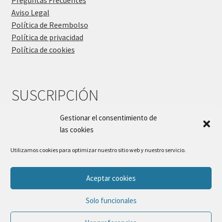
Preguntas Frecuentes
Aviso Legal
Política de Reembolso
Política de privacidad
Política de cookies
SUSCRIPCIÓN
Gestionar el consentimiento de
las cookies
Utilizamos cookies para optimizar nuestro sitio web y nuestro servicio.
Aceptar cookies
© Sueños Blanditos 2026
Solo funcionales
Política de Privacidad
Construido con WooCommerce
.