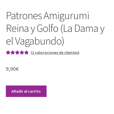
Patrones Amigurumi
Reina y Golfo (La Dama y
el Vagabundo)
(
2
valoraciones de clientes)
Valorado con
2
5.00
de 5 en
9,90
€
base a
valoraciones
de clientes
Patrones
Añadir al carrito
Amigurumi
Reina
A
y
l
Golfo