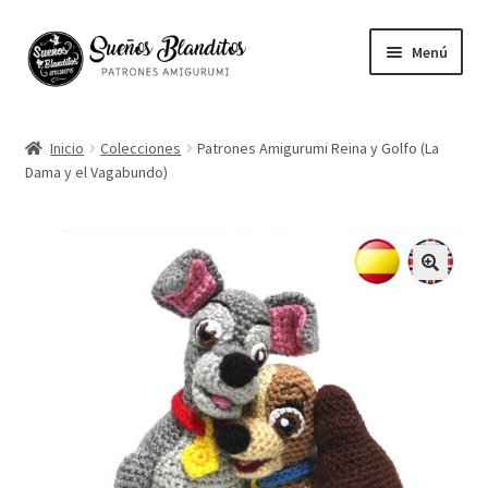
Ir
Ir
Menú
a
al
la
contenido
Mi cuenta
navegación
Inicio
Colecciones
Patrones Amigurumi Reina y Golfo (La
Dama y el Vagabundo)
Contacto
Ayuda
Blog
🔍
Vuestros Amigurumis
Sobre mi
English