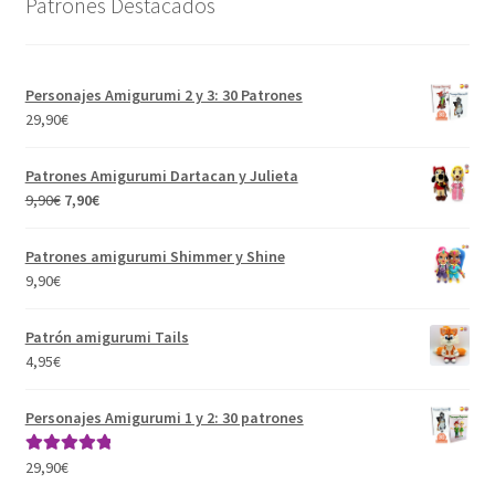
Patrones Destacados
Personajes Amigurumi 2 y 3: 30 Patrones
29,90
€
Patrones Amigurumi Dartacan y Julieta
El
El
9,90
€
7,90
€
precio
precio
original
actual
Patrones amigurumi Shimmer y Shine
era:
es:
9,90
€
9,90€.
7,90€.
Patrón amigurumi Tails
4,95
€
Personajes Amigurumi 1 y 2: 30 patrones
29,90
€
Valorado con
5.00
de 5