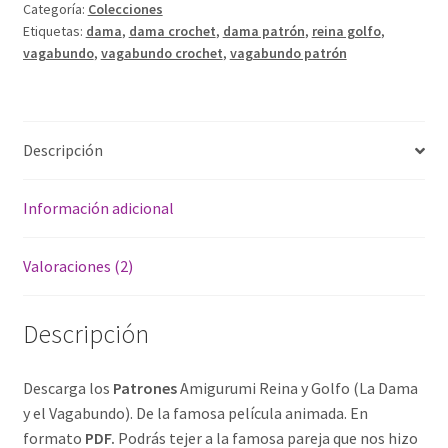
t
Categoría:
Colecciones
(La
e
Etiquetas:
dama
,
dama crochet
,
dama patrón
,
reina golfo
,
Dama
r
vagabundo
,
vagabundo crochet
,
vagabundo patrón
y
n
el
a
Vagabundo)
t
cantidad
Descripción
i
v
e
Información adicional
:
Valoraciones (2)
Descripción
Descarga los
Patrones
Amigurumi Reina y Golfo (La Dama
y el Vagabundo). De la famosa película animada. En
formato
PDF.
Podrás tejer a la famosa pareja que nos hizo