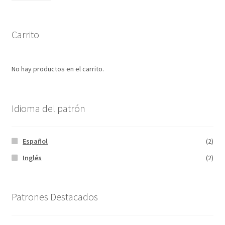
mín
máx
Carrito
No hay productos en el carrito.
Idioma del patrón
Español
(2)
Inglés
(2)
Patrones Destacados