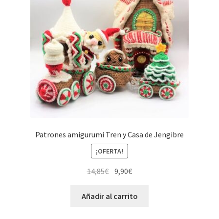
Patrones amigurumi Tren y Casa de Jengibre
¡OFERTA!
El
El
14,85
€
9,90
€
precio
precio
original
actual
Añadir al carrito
era:
es: