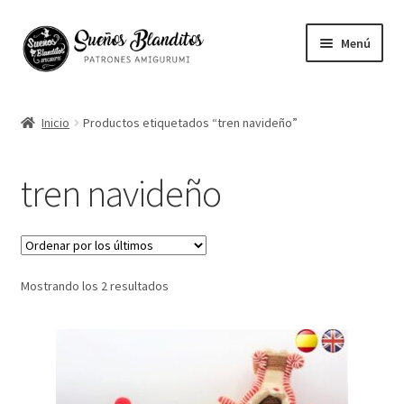
Ir
Ir
Menú
a
al
la
contenido
Mi cuenta
navegación
Inicio
Productos etiquetados “tren navideño”
Contacto
tren navideño
Ayuda
Blog
Ordenado
Mostrando los 2 resultados
Vuestros Amigurumis
por
los
Sobre mi
últimos
English