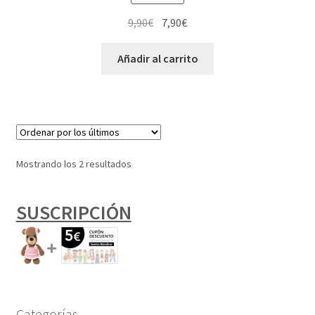
El
El
9,90
€
7,90
€
precio
precio
original
actual
Añadir al carrito
era:
es:
9,90€.
7,90€.
Ordenado
Mostrando los 2 resultados
por
los
SUSCRIPCIÓN
últimos
Categorías