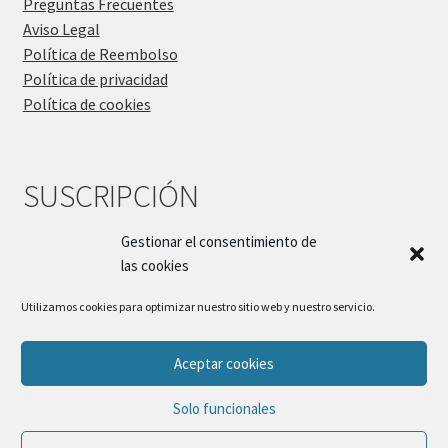
Preguntas Frecuentes
Aviso Legal
Política de Reembolso
Política de privacidad
Política de cookies
SUSCRIPCIÓN
Gestionar el consentimiento de
las cookies
Utilizamos cookies para optimizar nuestro sitio web y nuestro servicio.
Aceptar cookies
© Sueños Blanditos 2026
Solo funcionales
Política de Privacidad
Construido con WooCommerce
.