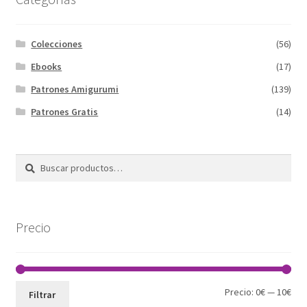
Colecciones
(56)
Ebooks
(17)
Patrones Amigurumi
(139)
Patrones Gratis
(14)
Buscar
Buscar
por:
Precio
Pre
Pre
Precio:
0€
—
10€
Filtrar