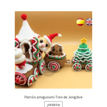
14,85€.
9,90€.
Patrón amigurumi Tren de Jengibre
¡OFERTA!