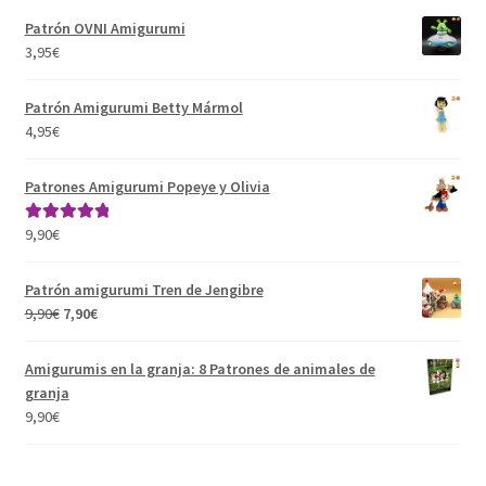
Patrón OVNI Amigurumi
3,95
€
Patrón Amigurumi Betty Mármol
4,95
€
Patrones Amigurumi Popeye y Olivia
9,90
€
Valorado con
5.00
de 5
Patrón amigurumi Tren de Jengibre
El
El
9,90
€
7,90
€
precio
precio
original
actual
Amigurumis en la granja: 8 Patrones de animales de
era:
es:
granja
9,90€.
7,90€.
9,90
€