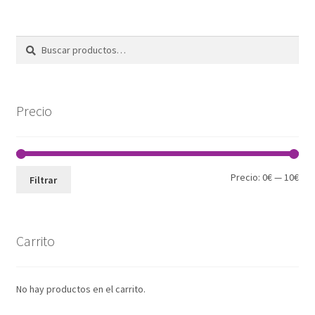
Buscar
Buscar
por:
Precio
Pre
Pre
Precio:
0€
—
10€
Filtrar
mín
máx
Carrito
No hay productos en el carrito.