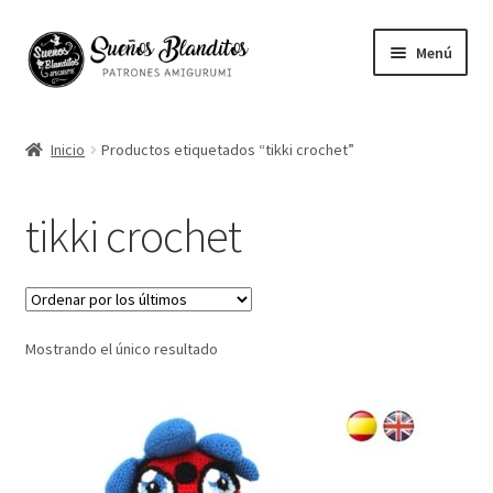
Ir
Ir
Menú
a
al
la
contenido
Mi cuenta
navegación
Inicio
Productos etiquetados “tikki crochet”
Contacto
tikki crochet
Ayuda
Blog
Mostrando el único resultado
Vuestros Amigurumis
Sobre mi
English