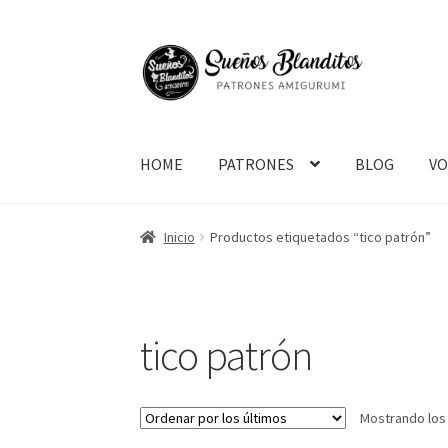
Ir
Ir
a
al
la
contenido
navegación
HOME
PATRONES
BLOG
V
Inicio
Productos etiquetados “tico patrón”
tico patrón
Mostrando los