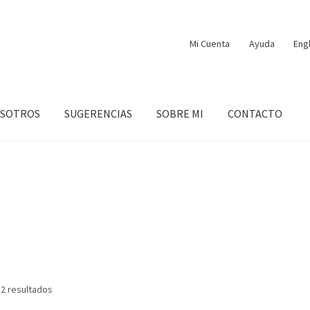
Mi Cuenta
Ayuda
Eng
OSOTROS
SUGERENCIAS
SOBRE MI
CONTACTO
Ordenado
 2 resultados
por