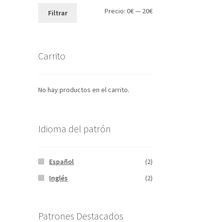
Precio
Precio
Precio:
0€
—
20€
Filtrar
mínimo
máximo
Carrito
No hay productos en el carrito.
Idioma del patrón
Español
(2)
Inglés
(2)
Patrones Destacados