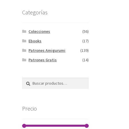
Categorías
Colecciones
(56)
Ebooks
(17)
Patrones Amigurumi
(139)
Patrones Gratis
(14)
Buscar
Buscar
por:
Precio