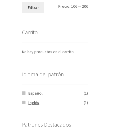
Precio
Precio
Precio:
10€
—
20€
Filtrar
mínimo
máximo
Carrito
No hay productos en el carrito.
Idioma del patrón
Español
(1)
Inglés
(1)
Patrones Destacados