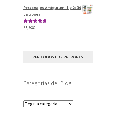
Personajes Amigurumi 1 y 2: 30
patrones
29,90
€
Valorado con
5.00
de 5
VER TODOS LOS PATRONES
Categorías del Blog
Categorías
del
Blog