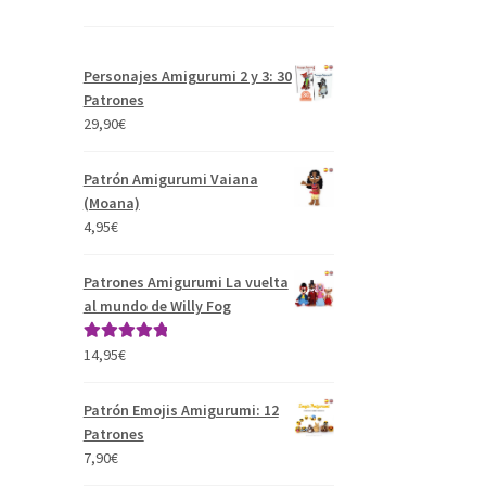
Personajes Amigurumi 2 y 3: 30
Patrones
29,90
€
Patrón Amigurumi Vaiana
(Moana)
4,95
€
Patrones Amigurumi La vuelta
al mundo de Willy Fog
14,95
€
Valorado con
5.00
de 5
Patrón Emojis Amigurumi: 12
Patrones
7,90
€