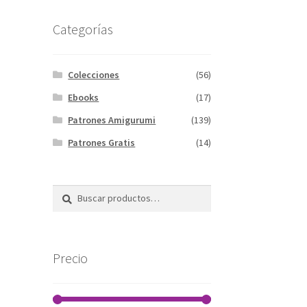
Categorías
Colecciones
(56)
Ebooks
(17)
Patrones Amigurumi
(139)
Patrones Gratis
(14)
Buscar
Buscar
por:
Precio