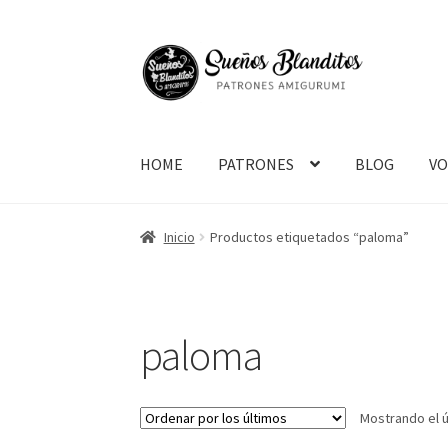
Ir
Ir
a
al
la
contenido
navegación
HOME
PATRONES
BLOG
V
Inicio
Productos etiquetados “paloma”
paloma
Mostrando el ú