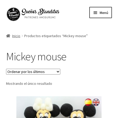
Ir
Ir
Menú
a
al
la
contenido
Mi cuenta
navegación
Inicio
Productos etiquetados “Mickey mouse”
Contacto
Mickey mouse
Ayuda
Blog
Mostrando el único resultado
Vuestros Amigurumis
Sobre mi
English