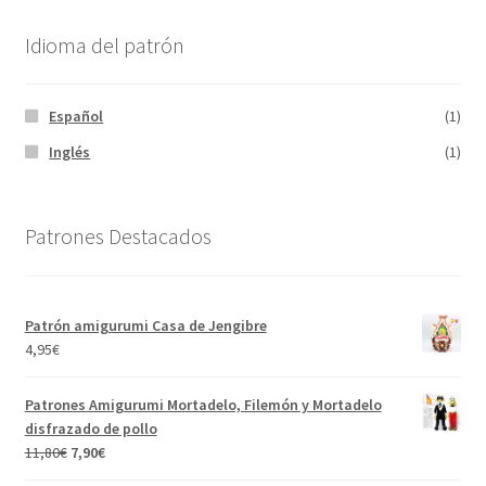
Idioma del patrón
Español
(1)
Inglés
(1)
Patrones Destacados
Patrón amigurumi Casa de Jengibre
4,95
€
Patrones Amigurumi Mortadelo, Filemón y Mortadelo
disfrazado de pollo
El
El
11,80
€
7,90
€
precio
precio