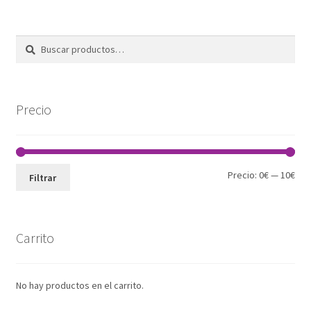
Buscar
Buscar
por:
Precio
Pre
Pre
Precio:
0€
—
10€
Filtrar
mín
máx
Carrito
No hay productos en el carrito.