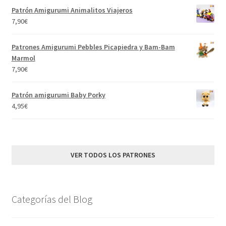
original
actual
Patrón Amigurumi Animalitos Viajeros
era:
es:
7,90
€
11,80€.
7,90€.
Patrones Amigurumi Pebbles Picapiedra y Bam-Bam
Marmol
7,90
€
Patrón amigurumi Baby Porky
4,95
€
VER TODOS LOS PATRONES
Categorías del Blog