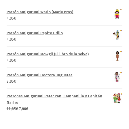
Patrón amigurumi Wario (Mario Bros)
4,95
€
Patrón amigurumi Pepito Grillo
4,95
€
Patrón Amigurumi Mowgli (El libro de la selva)
4,95
€
Patrón Amigurumi Doctora Juguetes
3,95
€
Patrones Amigurumi Peter Pan, Campanilla y Capitán
Garfio
El
El
11,85
€
7,90
€
precio
precio
original
actual
era:
es: