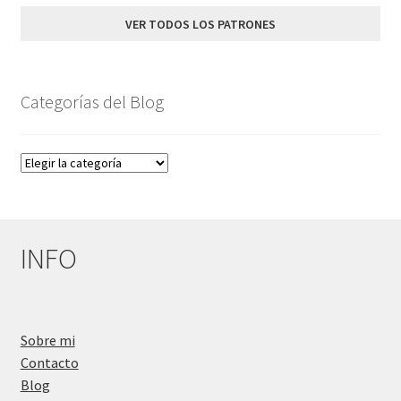
11,85€.
7,90€.
VER TODOS LOS PATRONES
Categorías del Blog
Categorías
del
Blog
INFO
Sobre mi
Contacto
Blog