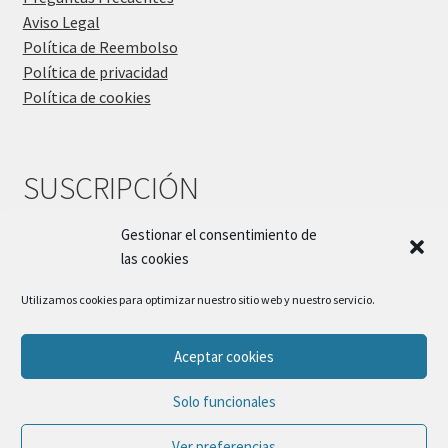
Aviso Legal
Política de Reembolso
Política de privacidad
Política de cookies
SUSCRIPCIÓN
Gestionar el consentimiento de
las cookies
Utilizamos cookies para optimizar nuestro sitio web y nuestro servicio.
Aceptar cookies
© Sueños Blanditos 2026
Solo funcionales
Política de Privacidad
Construido con WooCommerce
.
Ver preferencias