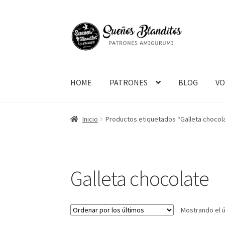
Ir
Ir
a
al
la
contenido
navegación
HOME
PATRONES
BLOG
V
Inicio
Productos etiquetados “Galleta chocol
Galleta chocolate
Mostrando el ú