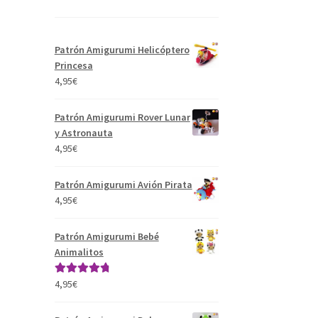
Patrón Amigurumi Helicóptero
Princesa
4,95
€
Patrón Amigurumi Rover Lunar
y Astronauta
4,95
€
Patrón Amigurumi Avión Pirata
4,95
€
Patrón Amigurumi Bebé
Animalitos
4,95
€
Valorado con
4.91
de 5