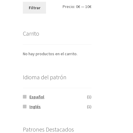
Precio
Precio
Precio:
0€
—
10€
Filtrar
mínimo
máximo
Carrito
No hay productos en el carrito.
Idioma del patrón
Español
(1)
Inglés
(1)
Patrones Destacados