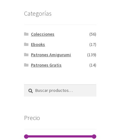
Categorías
Colecciones
(56)
Ebooks
(17)
Patrones Amigurumi
(139)
Patrones Gratis
(14)
Buscar
Buscar
por:
Precio