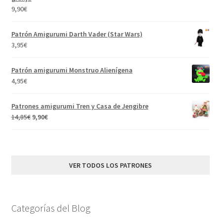
9,90€.
7,90€.
9,90
€
Patrón Amigurumi Darth Vader (Star Wars)
3,95
€
Patrón amigurumi Monstruo Alienígena
4,95
€
Patrones amigurumi Tren y Casa de Jengibre
El
El
14,85
€
9,90
€
precio
precio
original
actual
era:
es:
14,85€.
9,90€.
VER TODOS LOS PATRONES
Categorías del Blog