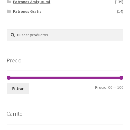
Patrones Amigurumi
(139)
Patrones Gratis
(14)
Buscar
Buscar
por:
Precio
Pre
Pre
Precio:
0€
—
10€
Filtrar
mín
máx
Carrito