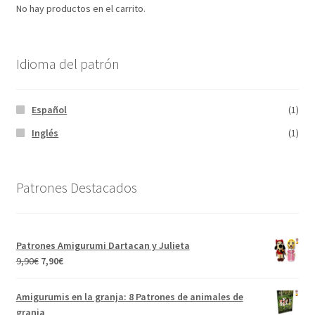
No hay productos en el carrito.
Idioma del patrón
Español
(1)
Inglés
(1)
Patrones Destacados
Patrones Amigurumi Dartacan y Julieta
El
El
9,90
€
7,90
€
precio
precio
original
actual
Amigurumis en la granja: 8 Patrones de animales de
era:
es:
granja