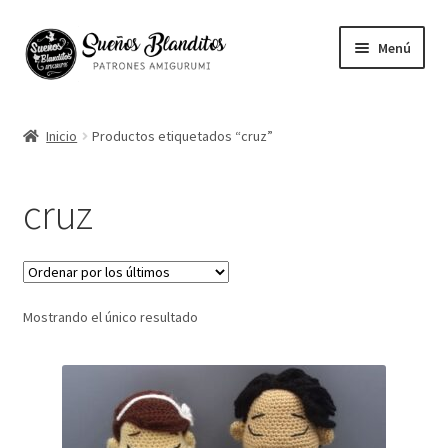
Ir
Ir
Menú
a
al
la
contenido
Mi cuenta
navegación
Inicio
Productos etiquetados “cruz”
Contacto
cruz
Ayuda
Blog
Mostrando el único resultado
Vuestros Amigurumis
Sobre mi
English