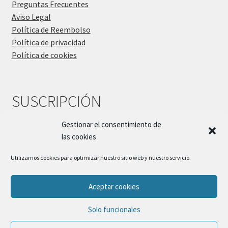
Preguntas Frecuentes
Aviso Legal
Política de Reembolso
Política de privacidad
Política de cookies
SUSCRIPCIÓN
Gestionar el consentimiento de
las cookies
Utilizamos cookies para optimizar nuestro sitio web y nuestro servicio.
Aceptar cookies
© Sueños Blanditos 2026
Solo funcionales
Política de Privacidad
Construido con WooCommerce
.