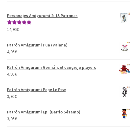
Personajes Amigurumi 2: 15 Patrones
14,95
€
Valorado con
5.00
de 5
Patrón Amigurumi Pua (Vaiana)
4,95
€
Patrón Amigurumi Germán, el cangrejo playero
4,95
€
Patrón Amigurumi Pepe Le Pew
3,95
€
Patrón Amigurumi Epi (Barrio Sésamo)
3,95
€