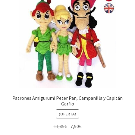
Patrones Amigurumi Peter Pan, Campanilla y Capitán
Garfio
¡OFERTA!
El
El
11,85
€
7,90
€
precio
precio