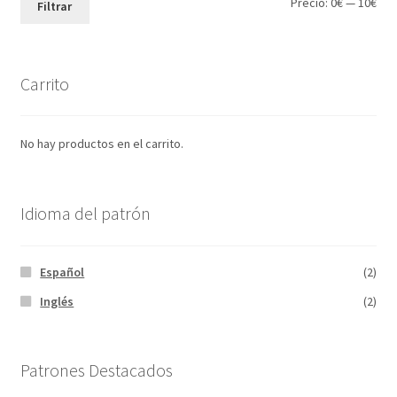
Pre
Pre
Precio:
0€
—
10€
Filtrar
mín
máx
Carrito
No hay productos en el carrito.
Idioma del patrón
Español
(2)
Inglés
(2)
Patrones Destacados