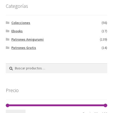
Categorías
Colecciones
(56)
Ebooks
(17)
Patrones Amigurumi
(139)
Patrones Gratis
(14)
Buscar
Buscar
por:
Precio