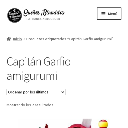
Ir
Ir
Menú
a
al
la
contenido
Mi cuenta
navegación
Inicio
Productos etiquetados “Capitán Garfio amigurumi”
Contacto
Capitán Garfio
Ayuda
amigurumi
Blog
Vuestros Amigurumis
Ordenado
Mostrando los 2 resultados
Sobre mi
por
los
English
últimos