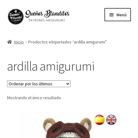
Ir
Ir
Menú
a
al
la
contenido
Mi cuenta
navegación
Inicio
Productos etiquetados “ardilla amigurumi”
Contacto
ardilla amigurumi
Ayuda
Blog
Mostrando el único resultado
Vuestros Amigurumis
Sobre mi
English