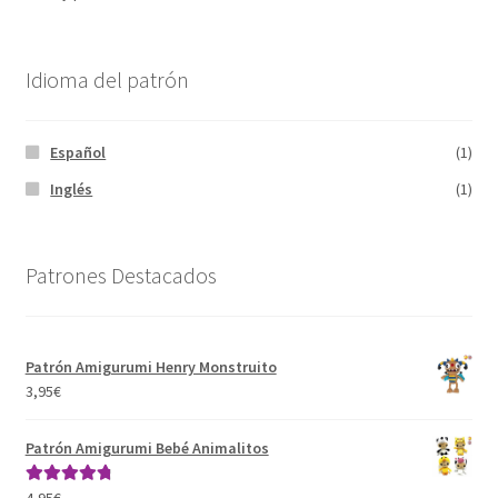
Idioma del patrón
Español
(1)
Inglés
(1)
Patrones Destacados
Patrón Amigurumi Henry Monstruito
3,95
€
Patrón Amigurumi Bebé Animalitos
4,95
€
Valorado con