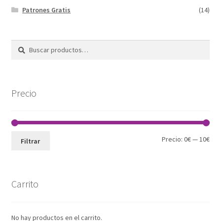
Patrones Gratis
(14)
Buscar
Buscar
por:
Precio
Pre
Pre
Precio:
0€
—
10€
Filtrar
mín
máx
Carrito
No hay productos en el carrito.