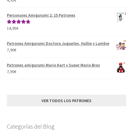
4.91
de 5
Personajes Amigurumi 2: 15 Patrones
14,95
€
Valorado con
5.00
de 5
Patrones Amigurumi Doctora Juguetes, Hallie y Lambie
7,90
€
Patrones amigurumi Mario Kart y Super Mario Bros
7,90
€
VER TODOS LOS PATRONES
Categorías del Blog