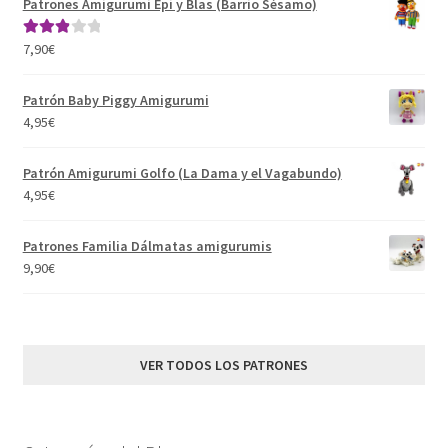
Patrones Amigurumi Epi y Blas (Barrio Sésamo)
7,90
€
Valorad
o con
3.00
de
Patrón Baby Piggy Amigurumi
5
4,95
€
Patrón Amigurumi Golfo (La Dama y el Vagabundo)
4,95
€
Patrones Familia Dálmatas amigurumis
9,90
€
VER TODOS LOS PATRONES