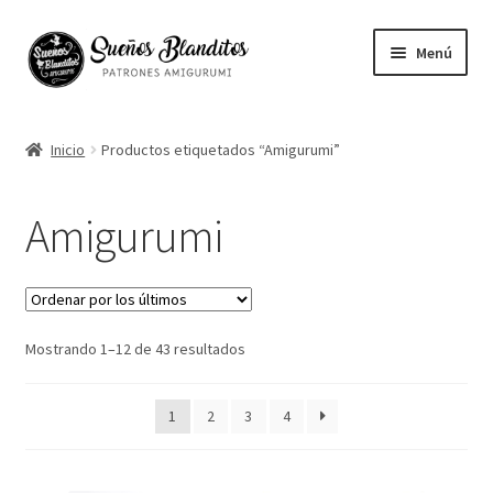
Ir
Ir
Menú
a
al
la
contenido
Mi cuenta
navegación
Inicio
Productos etiquetados “Amigurumi”
Contacto
Amigurumi
Ayuda
Blog
Ordenado
Mostrando 1–12 de 43 resultados
Vuestros Amigurumis
por
los
Sobre mi
1
2
3
4
últimos
English