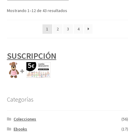
Ordenado
Mostrando 1–12 de 43 resultados
por
los
1
2
3
4
últimos
SUSCRIPCIÓN
Categorías
Colecciones
(56)
Ebooks
(17)