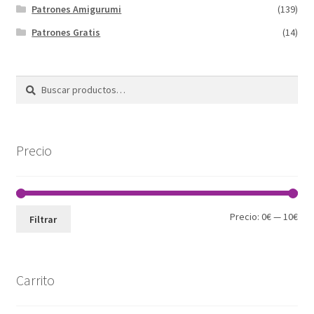
Patrones Amigurumi
(139)
Patrones Gratis
(14)
Buscar
Buscar
por:
Precio
Pre
Pre
Precio:
0€
—
10€
Filtrar
mín
máx
Carrito