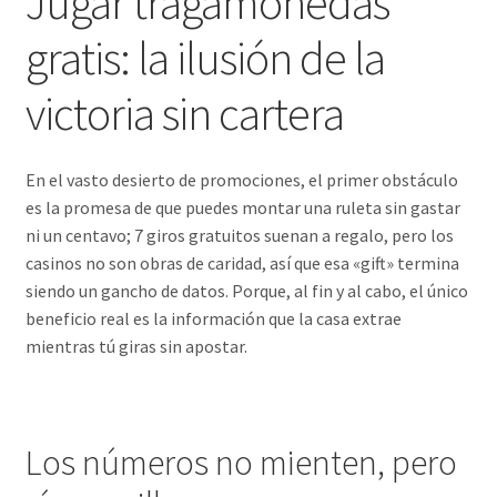
Jugar tragamonedas
gratis: la ilusión de la
victoria sin cartera
En el vasto desierto de promociones, el primer obstáculo
es la promesa de que puedes montar una ruleta sin gastar
ni un centavo; 7 giros gratuitos suenan a regalo, pero los
casinos no son obras de caridad, así que esa «gift» termina
siendo un gancho de datos. Porque, al fin y al cabo, el único
beneficio real es la información que la casa extrae
mientras tú giras sin apostar.
Los números no mienten, pero