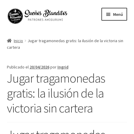
Ir
Ir
Menú
a
al
la
contenido
Mi cuenta
navegación
Inicio
Jugar tragamonedas gratis: la ilusión de la victoria sin
cartera
Contacto
Ayuda
Publicado el
20/04/2026
por
Ingrid
Jugar tragamonedas
Blog
gratis: la ilusión de la
Vuestros Amigurumis
victoria sin cartera
Sobre mi
English