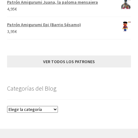
Patrón Amigurumi Juana, la paloma mensajera
4,95
€
Patrón Amigurumi Epi (Barrio Sésamo)
3,95
€
VER TODOS LOS PATRONES
Categorías del Blog
Categorías
del
Blog